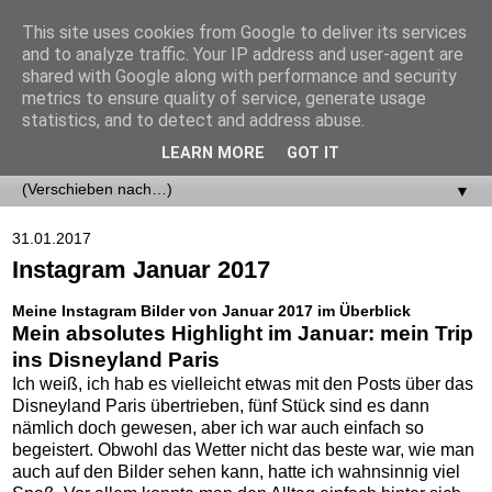
This site uses cookies from Google to deliver its services
and to analyze traffic. Your IP address and user-agent are
shared with Google along with performance and security
metrics to ensure quality of service, generate usage
statistics, and to detect and address abuse.
LEARN MORE
GOT IT
▼
▼
31.01.2017
Instagram Januar 2017
Meine Instagram Bilder von Januar 2017 im Überblick
Mein absolutes Highlight im Januar: mein Trip
ins Disneyland Paris
Ich weiß, ich hab es vielleicht etwas mit den Posts über das
Disneyland Paris übertrieben, fünf Stück sind es dann
nämlich doch gewesen, aber ich war auch einfach so
begeistert. Obwohl das Wetter nicht das beste war, wie man
auch auf den Bilder sehen kann, hatte ich wahnsinnig viel