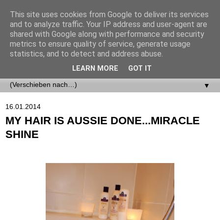
This site uses cookies from Google to deliver its services
and to analyze traffic. Your IP address and user-agent are
shared with Google along with performance and security
metrics to ensure quality of service, generate usage
statistics, and to detect and address abuse.
LEARN MORE
GOT IT
▼
▼
16.01.2014
MY HAIR IS AUSSIE DONE...MIRACLE
SHINE