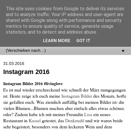
This site uses cookies from Google to deliver its services
and to analyze traffic. Your IP address and user-agent are
shared with Google along with performance and security
metrics to ensure quality of service, generate usage
statistics, and to detect and address abuse.
LEARN MORE
GOT IT
▼
▼
31.03.2016
Instagram 2016
Instagram Bilder 2016 #livinglove
Es ist mal wieder erschreckend wie schnell der März rumgegangen
ist. Heute zeige ich euch meine
Instagram Bilder
des Monats, hoffe
sie gefallen euch. Was ziemlich auffällig bei meinen Bilder ist: die
vielen Blumen...Blumen machen aber einfach alles etwas schöner,
oder? Zudem habe ich mit meiner Freundin
Lisa
ein neues
Restaurant in
Kassel
getestet, das
Denkmahl
und wir waren beide
sehr begeistert, besonders von dem leckeren Wein und dem