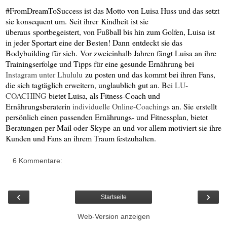
#FromDreamToSuccess ist das Motto von Luisa Huss und das setzt
sie konsequent um. Seit ihrer Kindheit ist sie
überaus sportbegeistert, von Fußball bis hin zum Golfen, Luisa ist
in jeder Sportart eine der Besten! Dann entdeckt sie das
Bodybuilding für sich. Vor zweieinhalb Jahren fängt Luisa an ihre
Trainingserfolge und Tipps für eine gesunde Ernährung bei
Instagram unter Lhululu
zu posten und das kommt bei ihren Fans,
die sich tagtäglich erweitern, unglaublich gut an. Bei
LU-
COACHING
bietet Luisa, als Fitness-Coach und
Ernährungsberaterin
individuelle Online-Coachings
an. Sie erstellt
persönlich einen passenden Ernährungs- und Fitnessplan, bietet
Beratungen per Mail oder Skype an und vor allem motiviert sie ihre
Kunden und Fans an ihrem Traum festzuhalten.
6 Kommentare:
‹
›
Startseite
Web-Version anzeigen