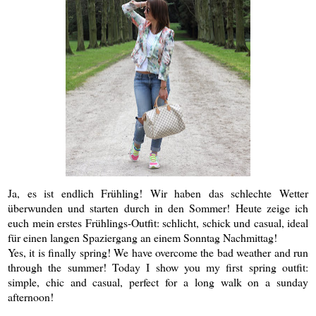
Ja, es ist endlich Frühling! Wir haben das schlechte Wetter
überwunden und starten durch in den Sommer! Heute zeige ich
euch mein erstes Frühlings-Outfit: schlicht, schick und casual, ideal
für einen langen Spaziergang an einem Sonntag Nachmittag!
Yes, it is
finally
spring!
We
have overcome
the bad weather
and run
through
the summer!
Today I show you
my first
s
pring
outfit
:
simple, chic and
casual
, perfect for a
long walk
on a sunday
afternoon!