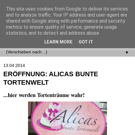
This site uses cookies from Google to deliver its services
and to analyze traffic. Your IP address and user-agent are
shared with Google along with performance and security
metrics to ensure quality of service, generate usage
statistics, and to detect and address abuse.
LEARN MORE
GOT IT
▼
▼
13.04.2014
ERÖFFNUNG: ALICAS BUNTE
TORTENWELT
...hier werden Tortenträume wahr!