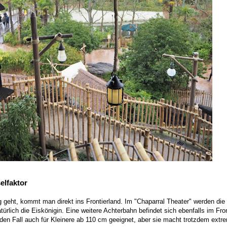
elfaktor
eht, kommt man direkt ins Frontierland. Im "Chaparral Theater" werden die
ürlich die Eiskönigin. Eine weitere Achterbahn befindet sich ebenfalls im Fron
eden Fall auch für Kleinere ab 110 cm geeignet, aber sie macht trotzdem extre