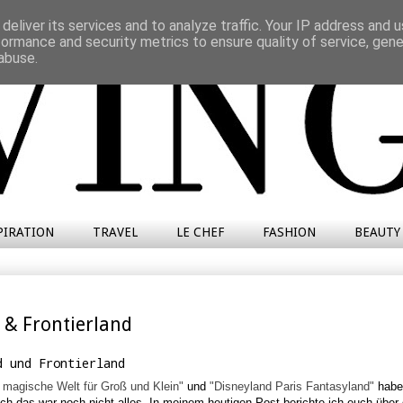
deliver its services and to analyze traffic. Your IP address and 
formance and security metrics to ensure quality of service, gen
abuse.
PIRATION
TRAVEL
LE CHEF
FASHION
BEAUTY
 & Frontierland
d und Frontierland
- magische Welt für Groß und Klein"
und
"Disneyland Paris Fantasyland"
habe
och das war noch nicht alles. In meinem heutigen Post berichte ich euch über