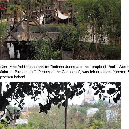
roßen: Eine Achterbahnfahrt im "Indiana Jones and the Temple of Peril". Was
tsfahrt im Piratenschiff "Pirates of the Caribbean", was ich an einem früheren
gesehen haben!