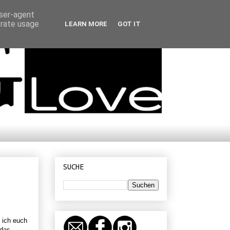
user-agent
erate usage
LEARN MORE
GOT IT
SUCHE
 ich euch
 das