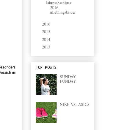
Jahresabschluss
2016
#lieblingsbilder
2016
(9)
►
2015
(2)
►
2014
(9)
►
2013
(33)
►
TOP POSTS
 besonders
 Besuch im
SUNDAY
FUNDAY
NIKE VS. ASICS