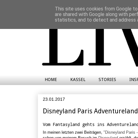
This site uses cookies from Google to 
are shared with Google along with per
statistics, and to detect and address 
HOME
KASSEL
STORIES
INS
23.01.2017
Disneyland Paris Adventureland
Vom Fantasyland gehts ins Adventurelan
In meinen letzten zwei Beiträgen,
"Disneyland Paris 
schon von meinem Besuch im
Disneyland
erzählt, d