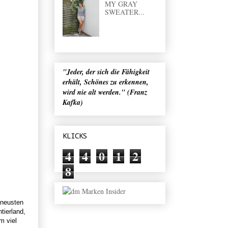
MY GRAY
SWEATER...
"Jeder, der sich die Fähigkeit
erhält, Schönes zu erkennen,
wird nie alt werden." (Franz
Kafka)
KLICKS
4
4
0
1
2
8
 neusten
tierland,
m viel