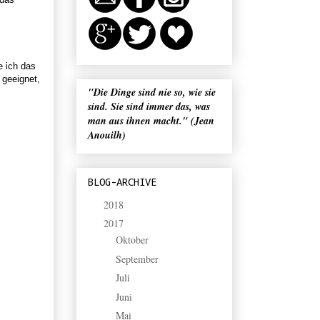
 ich das
 geeignet,
"Die Dinge sind nie so, wie sie
sind. Sie sind immer das, was
man aus ihnen macht." (Jean
Anouilh)
BLOG-ARCHIVE
2018
(4)
►
2017
(30)
▼
Oktober
(2)
►
September
(2)
►
Juli
(1)
►
Juni
(5)
►
Mai
(1)
►