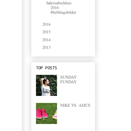
Jahresabschluss
2016
#lieblingsbilder
2016
(9)
►
2015
(2)
►
2014
(9)
►
2013
(33)
►
TOP POSTS
SUNDAY
FUNDAY
NIKE VS. ASICS