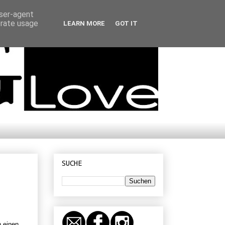
user-agent
erate usage
LEARN MORE
GOT IT
SUCHE
 einen