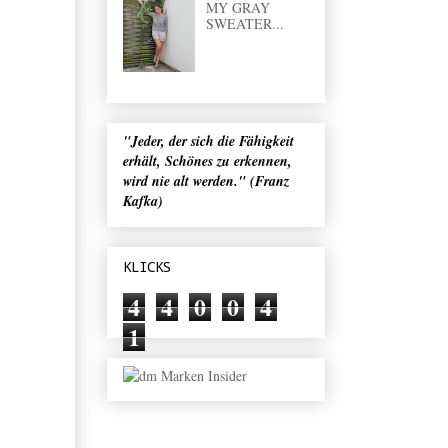
MY GRAY
SWEATER...
"Jeder, der sich die Fähigkeit
erhält, Schönes zu erkennen,
wird nie alt werden." (Franz
Kafka)
KLICKS
4
4
0
0
4
1