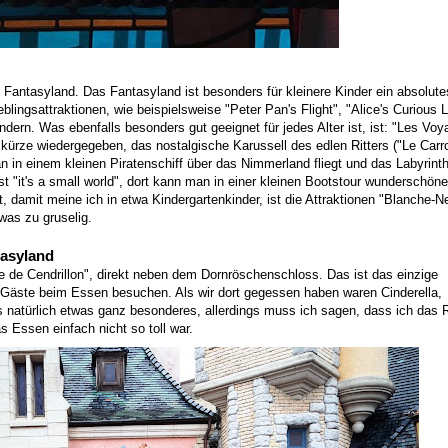
Fantasyland. Das Fantasyland ist besonders für kleinere Kinder ein absolut
blingsattraktionen, wie beispielsweise "Peter Pan's Flight", "Alice's Curious L
ern. Was ebenfalls besonders gut geeignet für jedes Alter ist, ist: "Les Vo
 kürze wiedergegeben, das nostalgische Karussell des edlen Ritters ("Le Carr
 in einem kleinen Piratenschiff über das Nimmerland fliegt und das Labyrinth
"it's a small world", dort kann man in einer kleinen Bootstour wunderschön
, damit meine ich in etwa Kindergartenkinder, ist die Attraktionen "Blanche-Ne
was zu gruselig.
tasyland
e de Cendrillon", direkt neben dem Dornröschenschloss. Das ist das einzige
e Gäste beim Essen besuchen. Als wir dort gegessen haben waren Cinderella,
 natürlich etwas ganz besonderes, allerdings muss ich sagen, dass ich das 
s Essen einfach nicht so toll war.