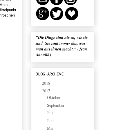
 Main
ittelpunkt
rnröschen
"Die Dinge sind nie so, wie sie
sind. Sie sind immer das, was
man aus ihnen macht." (Jean
Anouilh)
BLOG-ARCHIVE
2018
(4)
►
2017
(30)
▼
Oktober
(2)
►
September
(2)
►
Juli
(1)
►
Juni
(5)
►
Mai
(1)
►