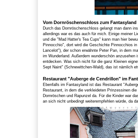
Vom Dornröschenschloss zum Fantasyland
Durch das Dornröschenschloss gelangt man dann ins 
allerdings war es das auch für mich. Einige meiner Lie
und die "Mad Hatter's Tea Cups" kann man hier bewund
Pinnocchio", dort wird die Geschichte Pinnocchios in
Lancelot"), der schon erwähnte Peter Pan, in dem man
im Wunderland. Außerdem wunderschön anzusehen ist 
entdecken. Was sich nicht für die ganz Kleinen eignet
Sept Naint" (Schnewittchen-Wald), das ist nämlich et
Restaurant "Auberge de Cendrillon" im Fan
Ebenfalls im Fantasyland ist das Restaurant "Auberg
Restaurant, in dem die verkleideten Prinzessinen di
Dornröschen und Rapunzel da. Für die Kinder war das
an sich nicht unbedingt weiterempfehlen würde, da da