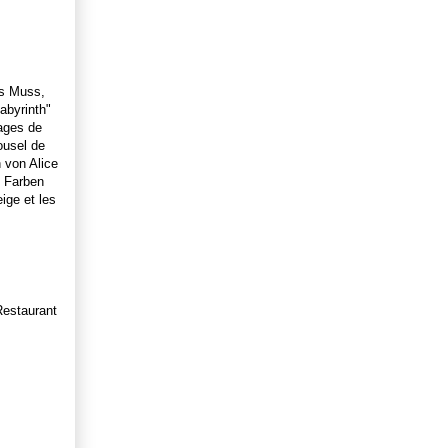
es Muss,
abyrinth"
yages de
ousel de
 von Alice
e Farben
ige et les
Restaurant