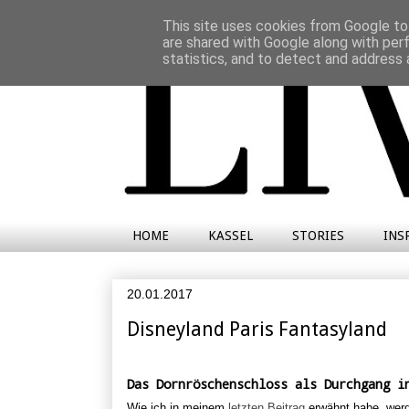
This site uses cookies from Google to 
are shared with Google along with per
statistics, and to detect and address 
HOME
KASSEL
STORIES
INS
20.01.2017
Disneyland Paris Fantasyland
Das Dornröschenschloss als Durchgang i
Wie ich in meinem
letzten Beitrag
erwähnt habe, wer