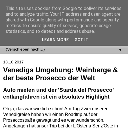
This site uses cookies from Google to deliver its services
and to analyze traffic. Your IP address and user-agent are
shared with Google along with performance and security
metrics to ensure quality of service, generate usage
statistics, and to detect and address abuse.
LEARN MORE
GOT IT
▼
▼
13.10.2017
Venedigs Umgebung: Weinberge &
der beste Prosecco der Welt
Auto mieten und der 'Starda del Prosecco'
entlangfahren ist ein absolutes Highlight
Oh ja, das war wirklich schön! Am Tag Zwei unserer
Venedigreise haben wir einen Roadtrip auf der
Proseccostraße gewagt und es war wunderschön.
Angefangen hat unser Trip bei der L'Osteria Senz'Oste in